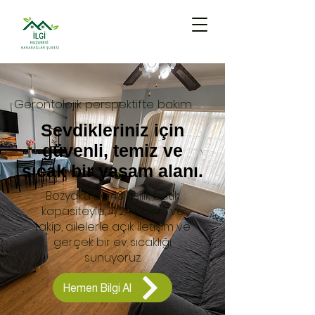
Gerontolojik perspektifte bakım
Sevdikleriniz için
güvenli, temiz ve
sıcak bir yaşam alanı.
Bozyaka'da 43 kişilik butik
kapasiteyle, 7/24 bakım ve
takip, ailelerle açık iletişim ve
gerçek bir ev sıcaklığı
sunuyoruz.
Hemen Bilgi Al